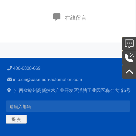
在线留言
在线
电话：
400-0808-669
返回
info.cn@basetech-automation.com
江西省赣州高新技术产业开发区洋塘工业园区稀金大道5号
提 交